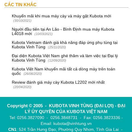
CÁC TIN KHÁC
Khuyến mãi khi mua máy cày và máy gặt Kubota mới
(30/10/2021)
Người đầu tiên tại An Lão - Bình Định mua máy Kubota
L4018 mới
(10/03/2021)
Kubota Vietnam đánh giá khả năng đáp ứng phụ tùng tại
Kubota Vinh Tùng
(25/11/2020)
Đại diện Kubota Việt Nam ghé thăm và làm việc tại Đại lý
Kubota Vinh Tùng
(12/09/2020)
Kubota Việt Nam khuyến mãi tất cả dòng máy trên toàn
quốc
(26/08/2020)
Review đánh giá máy cày Kubota L2202 mới nhất
(20/04/2020)
Copyright © 2005 - KUBOTA VINH TÙNG (ĐẠI LỢI) - ĐẠI
LÝ ỦY QUYỀN CỦA KUBOTA VIỆT NAM
Tel: 0256.3827090 - 0256.3848731 - Fax: 0256.3823336 -
Email: kubota@vinhtung.vn
CN1
: 524 Trần Hưng Đạo, Phường Quy Nhơn, Tỉnh Gia Lai -