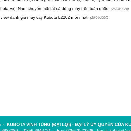
bota Việt Nam khuyến mãi tất cả dòng máy trên toàn quốc
(26/08/2020)
view đánh giá máy cày Kubota L2202 mới nhất
(20/04/2020)
05 - KUBOTA VINH TÙNG (ĐẠI LỢI) - ĐẠI LÝ ỦY QUYỀN CỦA 
6.3827090 - 0256.3848731 - Fax: 0256.3823336 - Email: kubota@vi