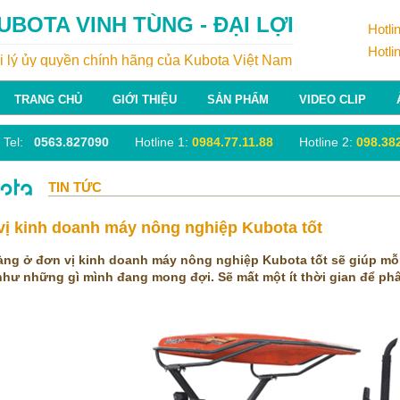
UBOTA VINH TÙNG - ĐẠI LỢI
Hotli
Hotli
i lý ủy quyền chính hãng của Kubota Việt Nam
TRANG CHỦ
GIỚI THIỆU
SẢN PHẨM
VIDEO CLIP
el:
0563.827090
Hotline 1:
0984.77.11.88
Hotline 2:
098.38
TIN TỨC
vị kinh doanh máy nông nghiệp Kubota tốt
ng ở đơn vị kinh doanh máy nông nghiệp Kubota tốt sẽ giúp mỗ
hư những gì mình đang mong đợi. Sẽ mất một ít thời gian để phâ