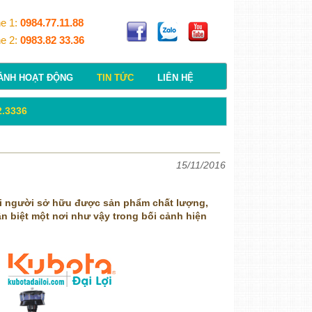
ne 1:
0984.77.11.88
ne 2:
0983.82 33.36
ẢNH HOẠT ĐỘNG
TIN TỨC
LIÊN HỆ
2.3336
15/11/2016
i người sở hữu được sản phẩm chất lượng,
n biệt một nơi như vậy trong bối cảnh hiện