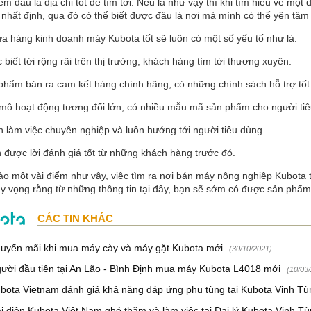
em đâu là địa chỉ tốt để tìm tới. Nếu là như vậy thì khi tìm hiểu về một
 nhất định, qua đó có thể biết được đâu là nơi mà mình có thể yên tâm
ửa hàng kinh doanh máy
Kubota
tốt sẽ luôn có một số yếu tố như là:
 biết tới rộng rãi trên thị trường, khách hàng tìm tới thương xuyên.
phẩm bán ra cam kết hàng chính hãng, có những chính sách hỗ trợ tốt
mô hoạt động tương đối lớn, có nhiều mẫu mã sản phẩm cho người tiê
h làm việc chuyên nghiệp và luôn hướng tới người tiêu dùng.
 được lời đánh giá tốt từ những khách hàng trước đó.
o một vài điểm như vậy, việc tìm ra nơi bán máy nông nghiệp Kubota 
y vọng rằng từ những thông tin tại đây, bạn sẽ sớm có được sản phẩ
CÁC TIN KHÁC
uyến mãi khi mua máy cày và máy gặt Kubota mới
(30/10/2021)
ười đầu tiên tại An Lão - Bình Định mua máy Kubota L4018 mới
(10/03
bota Vietnam đánh giá khả năng đáp ứng phụ tùng tại Kubota Vinh T
i diện Kubota Việt Nam ghé thăm và làm việc tại Đại lý Kubota Vinh T