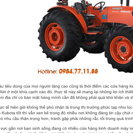
u tiêu dùng của mọi người tăng cao cũng là thời điểm các cửa hàng k
Xét ở một khía cạnh nào đó, thực tế này sẽ mang lại những lợi ích thi
ệm địa chỉ có bán mặt hàng mình cần đã không phải quá khó khăn và d
ực tế hiện giờ không thể phủ nhận là trong thị trường phức tạp như l
 Kubota tốt thì vẫn xen kẽ trong đó nhiều nơi không đáng tin cậy chút
ó nhu cầu thận trọng hơn, tránh gặp phải những rắc rối trong quá tr
 vực gần nơi bạn sinh sống đang có nhiều cửa hàng kinh doanh máy n