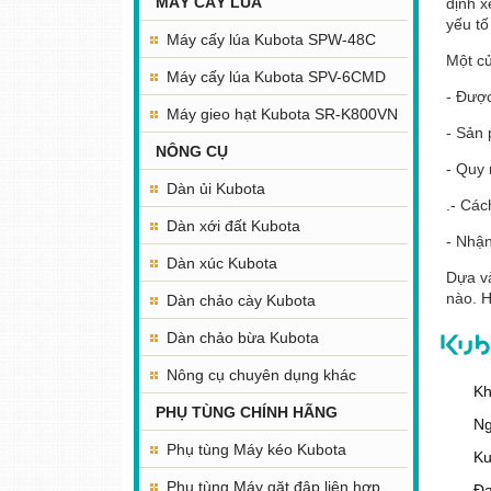
MÁY CẤY LÚA
định x
yếu tố
Máy cấy lúa Kubota SPW-48C
Một c
Máy cấy lúa Kubota SPV-6CMD
- Được
Máy gieo hạt Kubota SR-K800VN
- Sản 
NÔNG CỤ
- Quy 
Dàn ủi Kubota
.- Các
Dàn xới đất Kubota
- Nhận
Dàn xúc Kubota
Dựa và
nào. H
Dàn chảo cày Kubota
Dàn chảo bừa Kubota
Nông cụ chuyên dụng khác
Kh
PHỤ TÙNG CHÍNH HÃNG
Ng
Phụ tùng Máy kéo Kubota
Ku
Phụ tùng Máy gặt đập liên hợp
Đạ