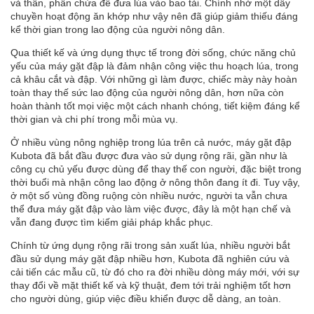
và thân, phần chứa để đưa lúa vào bao tải. Chính nhờ một dây
chuyền hoạt động ăn khớp như vậy nên đã giúp giảm thiếu đáng
kể thời gian trong lao động của người nông dân.
Qua thiết kế và ứng dụng thực tế trong đời sống, chức năng chủ
yếu của máy gặt đập là đảm nhận công việc thu hoạch lúa, trong
cả khâu cắt và đập. Với những gì làm được, chiếc mày này hoàn
toàn thay thế sức lao động của người nông dân, hơn nữa còn
hoàn thành tốt mọi việc một cách nhanh chóng, tiết kiệm đáng kể
thời gian và chi phí trong mỗi mùa vụ.
Ở nhiều vùng nông nghiệp trong lúa trên cả nước, máy gặt đập
Kubota đã bắt đầu được đưa vào sử dụng rộng rãi, gần như là
công cụ chủ yếu được dùng để thay thế con người, đặc biệt trong
thời buổi mà nhận công lao động ở nông thôn đang ít đi. Tuy vậy,
ở một số vùng đồng ruộng còn nhiều nước, người ta vẫn chưa
thể đưa máy gặt đập vào làm việc được, đây là một hạn chế và
vẫn đang được tìm kiếm giải pháp khắc phục.
Chính từ ứng dụng rộng rãi trong sản xuất lúa, nhiều người bắt
đầu
sử dụng
máy gặt đập nhiều hơn, Kubota đã nghiên cứu và
cải tiến các mẫu cũ, từ đó cho ra đời nhiều dòng máy mới, với sự
thay đổi về mặt thiết kế và kỹ thuật, đem tới trải nghiệm tốt hơn
cho người dùng, giúp việc điều khiển được dễ dàng, an toàn.