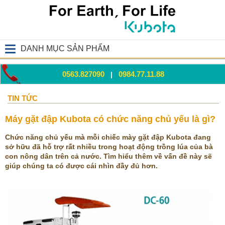
DANH MỤC SẢN PHẨM
0563.827090
0984.77.11.88
|
TIN TỨC
Máy gặt đập Kubota có chức năng chủ yếu là gì?
Chức năng chủ yếu mà mỗi chiếc mày gặt đập Kubota đang
sở hữu đã hỗ trợ rất nhiều trong hoạt động trồng lúa của bà
con nông dân trên cả nước. Tìm hiểu thêm về vấn đề này sẽ
giúp chúng ta có được cái nhìn đầy đủ hơn.