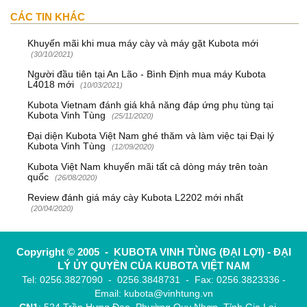
CÁC TIN KHÁC
Khuyến mãi khi mua máy cày và máy gặt Kubota mới
(30/10/2021)
Người đầu tiên tại An Lão - Bình Định mua máy Kubota
L4018 mới
(10/03/2021)
Kubota Vietnam đánh giá khả năng đáp ứng phụ tùng tại
Kubota Vinh Tùng
(25/11/2020)
Đại diện Kubota Việt Nam ghé thăm và làm việc tại Đại lý
Kubota Vinh Tùng
(12/09/2020)
Kubota Việt Nam khuyến mãi tất cả dòng máy trên toàn
quốc
(26/08/2020)
Review đánh giá máy cày Kubota L2202 mới nhất
(20/04/2020)
Copyright © 2005 - KUBOTA VINH TÙNG (ĐẠI LỢI) - ĐẠI
LÝ ỦY QUYỀN CỦA KUBOTA VIỆT NAM
Tel: 0256.3827090 - 0256.3848731 - Fax: 0256.3823336 -
Email: kubota@vinhtung.vn
CN1
: 524 Trần Hưng Đạo, Phường Quy Nhơn, Tỉnh Gia Lai -