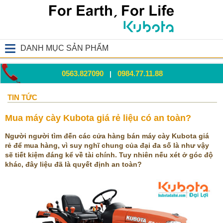
DANH MỤC SẢN PHẨM
0563.827090
0984.77.11.88
|
TIN TỨC
Mua máy cày Kubota giá rẻ liệu có an toàn?
Người người tìm đến các cửa hàng bán máy cày Kubota giá
rẻ để mua hàng, vì suy nghĩ chung của đại đa số là như vậy
sẽ tiết kiệm đáng kể về tài chính. Tuy nhiên nếu xét ở góc độ
khác, đây liệu đã là quyết định an toàn?