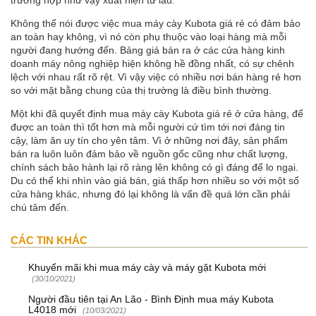
trường hợp như vậy xuất hiện từ lâu.
Không thể nói được việc mua máy cày Kubota giá rẻ có đảm bảo
an toàn hay không, vì nó còn phụ thuộc vào loại hàng mà mỗi
người đang hướng đến. Bảng giá bán ra ở các cửa hàng kinh
doanh máy nông nghiệp hiện không hề đồng nhất, có sự chênh
lệch với nhau rất rõ rệt. Vì vậy việc có nhiều nơi bán hàng rẻ hơn
so với mặt bằng chung của thị trường là điều bình thường.
Một khi đã quyết định mua máy cày Kubota giá rẻ ở cửa hàng, để
được an toàn thì tốt hơn mà mỗi người cứ tìm tới nơi đáng tin
cậy, làm ăn uy tín cho yên tâm. Vì ở những nơi đây,
sản phẩm
bán ra luôn luôn đảm bảo về nguồn gốc cũng như chất lượng,
chính sách bảo hành lại rõ ràng lên không có gì đáng để lo ngại.
Du có thể khi nhìn vào giá bán, giá thấp hơn nhiều so với một số
cửa hàng khác, nhưng đó lại không là vấn đề quá lớn cần phải
chú tâm đến.
CÁC TIN KHÁC
Khuyến mãi khi mua máy cày và máy gặt Kubota mới
(30/10/2021)
Người đầu tiên tại An Lão - Bình Định mua máy Kubota
L4018 mới
(10/03/2021)