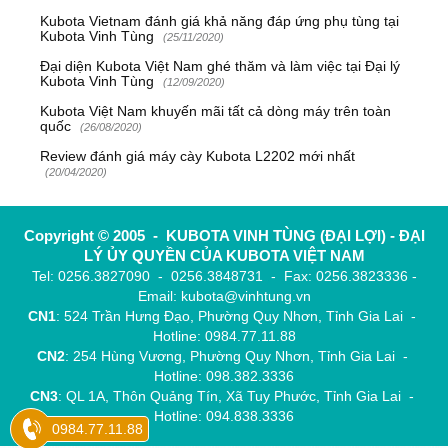
Kubota Vietnam đánh giá khả năng đáp ứng phụ tùng tại
Kubota Vinh Tùng
(25/11/2020)
Đại diện Kubota Việt Nam ghé thăm và làm việc tại Đại lý
Kubota Vinh Tùng
(12/09/2020)
Kubota Việt Nam khuyến mãi tất cả dòng máy trên toàn
quốc
(26/08/2020)
Review đánh giá máy cày Kubota L2202 mới nhất
(20/04/2020)
Copyright © 2005 - KUBOTA VINH TÙNG (ĐẠI LỢI) - ĐẠI
LÝ ỦY QUYỀN CỦA KUBOTA VIỆT NAM
Tel: 0256.3827090 - 0256.3848731 - Fax: 0256.3823336 -
Email: kubota@vinhtung.vn
CN1
: 524 Trần Hưng Đạo, Phường Quy Nhơn, Tỉnh Gia Lai -
Hotline: 0984.77.11.88
CN2
: 254 Hùng Vương, Phường Quy Nhơn, Tỉnh Gia Lai -
Hotline: 098.382.3336
CN3
: QL 1A, Thôn Quảng Tín, Xã Tuy Phước, Tỉnh Gia Lai -
Hotline: 094.838.3336
0984.77.11.88