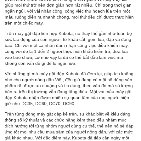
giúp mọi thứ trở nên đơn giản hơn rất nhiều. Chỉ trong thời gian
ngắn ngủi, với vài nhân công, công việc thu hoạch lúa trên một
mẫu ruộng diễn ra nhanh chóng, mọi thứ đều chỉ được thực hiện
trên một chiếc mày.
Trên máy gặt đập liên hợp Kubota, nó thay thế gần như toàn bộ
sức lao động của con người, từ khâu cắt, gom lúa, đập và đóng
bao. Chỉ với một cá nhân đảm nhận công việc điều khiển máy,
cùng với đó là 1 đến 2 người thực hiện khẩu kiểm tra, đưa lúa
vào bao chứa, cứ như vậy là đã có thể bắt đầu làm việc mà
không còn vấn đề gì để lo ngại nữa.
Với những gì mà máy gặt đập Kubota đã đem lại, giúp ích không
nhỏ cho người nông dân Việt, đến giờ đang có một số dòng sản
phẩm rất được ưa chuộng và tin dùng, theo vào đó mà số lượng
bán ra trên thị trường vẫn đang tăng điều. Một vài mẫu máy gặt
đập Kubota nhận được nhiều sự quan tâm của mọi người hiện
giờ như DC35, DC60, DC70, DC90.
Trên từng dòng máy gặt đập kể trên, sự
khác biệt
về kiểu dáng,
thông số kỹ thuật và các chức năng kém theo đều nhằm mục
đích hướng tới từng nhóm người dùng cụ thể, thế nên nó sẽ đáp
ứng tốt mọi nhu cầu mua sắm của người nông dân, với các mức
giá khác nhau. Với đặc điểm này, Kubota đã tiếp cận ngày một